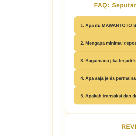
FAQ: Seputa
1. Apa itu MAWARTOTO S
MAWARTOTO adalah sit
2. Mengapa minimal depos
transaksi cepat mengg
Sistem QRIS memungki
3. Bagaimana jika terjadi 
bisa mulai bermain de
Tim support MAWARTOT
4. Apa saja jenis permain
10k via QRIS berjalan 
Tersedia berbagai pil
5. Apakah transaksi dan 
Depo 10k menggunakan
Ya, semua transaksi 
menjaga privasi dan 
REV