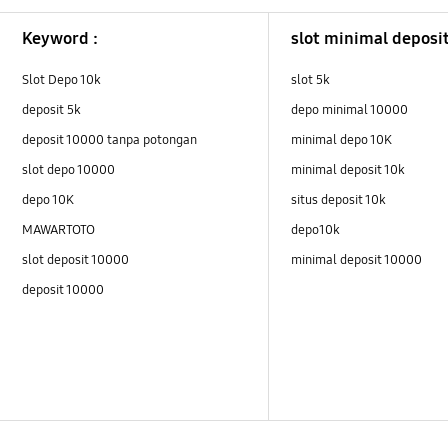
Footer Navigation
Keyword :
slot minimal deposi
Slot Depo 10k
slot 5k
deposit 5k
depo minimal 10000
deposit 10000 tanpa potongan
minimal depo 10K
slot depo 10000
minimal deposit 10k
depo 10K
situs deposit 10k
MAWARTOTO
depo10k
slot deposit 10000
minimal deposit 10000
deposit 10000