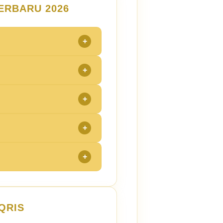
TERBARU 2026
+
donesia yang mendukung
+
 detik.
 Slot Depo 10k, pemain
+
p transaksi Slot Depo
+
kan dengan sistem Slot
+
eamanan enkripsi untuk
QRIS