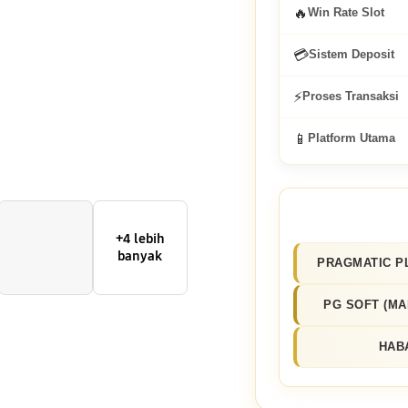
🔥
Win Rate Slot
💳
Sistem Deposit
⚡
Proses Transaksi
📱
Platform Utama
+4 lebih
banyak
PRAGMATIC P
PG SOFT (M
HABA